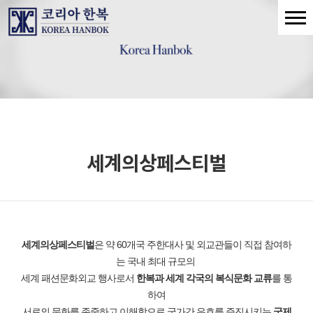
세계의상페스티벌
세계의상페스티벌
은 약 60개국 주한대사 및 외교관들이 직접 참여하
는
국내 최대 규모의
세계 패션문화외교 행사로서
한복과 세계 각국의 복식문화 교류
를 통
하여
서로의 문화를
존중하고
이해함으로 국가간 우호를 증진시키는
국제