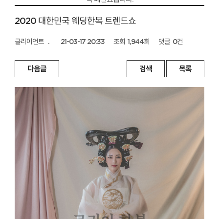
2020 대한민국 웨딩한복 트렌드쇼
클라이언트
.
21-03-17 20:33
조회
1,944회
댓글
0건
다음글
검색
목록