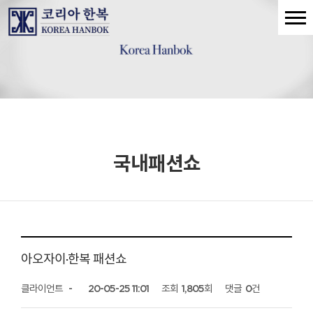
국내패션쇼
아오자이·한복 패션쇼
클라이언트
-
20-05-25 11:01
조회
1,805회
댓글
0건