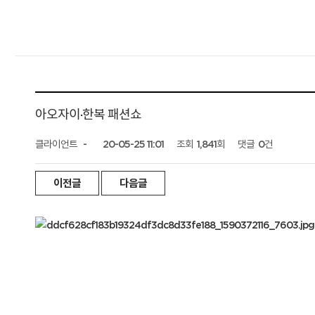
아오자이·한복 패션쇼
클라이언트
-
20-05-25 11:01
조회
1,841회
댓글
0건
이전글
다음글